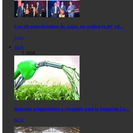
Con 35 galardonados de Jujuy, se realizó la 29° ed…
Jujuy
NOA
NOA
Avanzan preparativos y respaldo para la Segunda Cu…
NOA