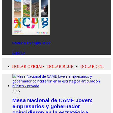
Revista Expojuy 2022
ExpoJuy
Jujuy
Mesa Nacional de CAME Joven:
empresarios y gobernador
coincidieron en la estratégica