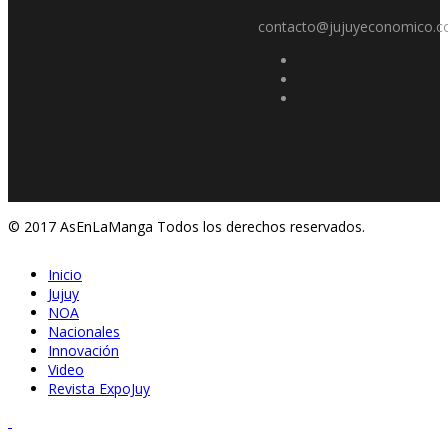
contacto@jujuyeconomico.c
© 2017 AsEnLaManga Todos los derechos reservados.
Inicio
Jujuy
NOA
Nacionales
Innovación
Video
Revista ExpoJuy