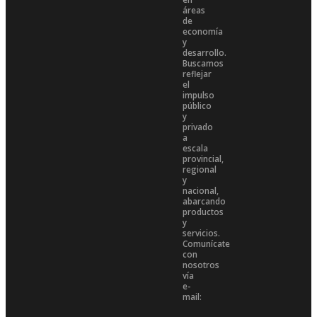
áreas
de
economía
y
desarrollo.
Buscamos
reflejar
el
impulso
público
y
privado
a
escala
provincial,
regional
y
nacional,
abarcando
productos
y
servicios.
Comunícate
con
nosotros
vía
e-
mail: