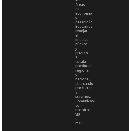
en
áreas
de
economía
y
desarrollo.
Buscamos
reflejar
el
impulso
público
y
privado
a
escala
provincial,
regional
y
nacional,
abarcando
productos
y
servicios.
Comunícate
con
nosotros
vía
e-
mail: