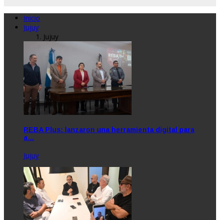
Inicio
Jujuy
Jujuy
REBA Plus: lanzaron una herramienta digital para
a…
Jujuy