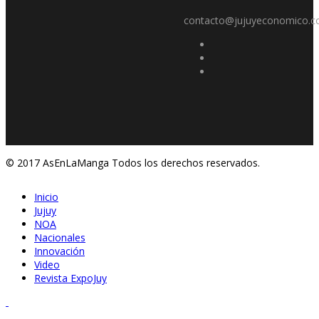
contacto@jujuyeconomico.c
© 2017 AsEnLaManga Todos los derechos reservados.
Inicio
Jujuy
NOA
Nacionales
Innovación
Video
Revista ExpoJuy