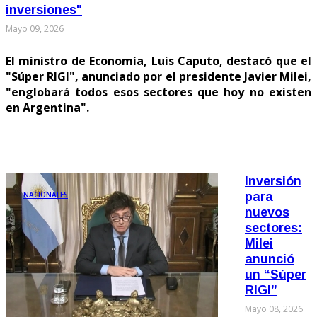
inversiones"
Mayo 09, 2026
El ministro de Economía, Luis Caputo, destacó que el
"Súper RIGI", anunciado por el presidente Javier Milei,
"englobará todos esos sectores que hoy no existen
en Argentina".
Inversión
NACIONALES
para
nuevos
sectores:
Milei
anunció
un “Súper
RIGI”
Mayo 08, 2026