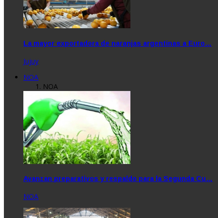
La mayor exportadora de naranjas argentinas a Euro…
Jujuy
NOA
NOA
Avanzan preparativos y respaldo para la Segunda Cu…
NOA