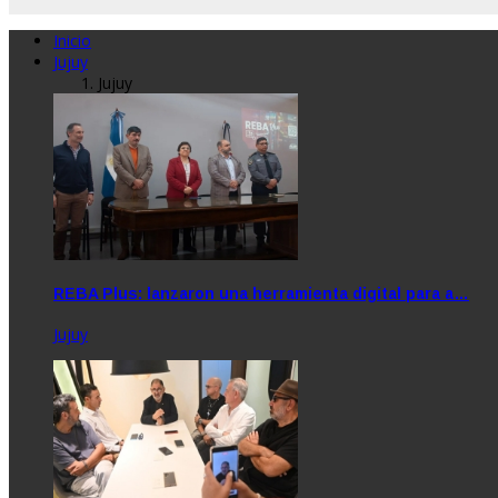
Inicio
Jujuy
Jujuy
REBA Plus: lanzaron una herramienta digital para a…
Jujuy