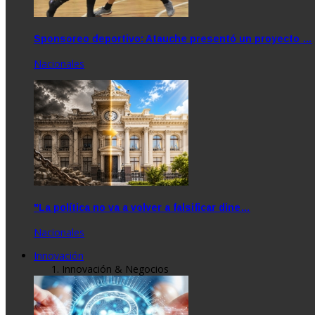
Sponsoreo deportivo: Atauche presentó un proyecto …
Nacionales
"La política no va a volver a falsificar dine…
Nacionales
Innovación
Innovación & Negocios