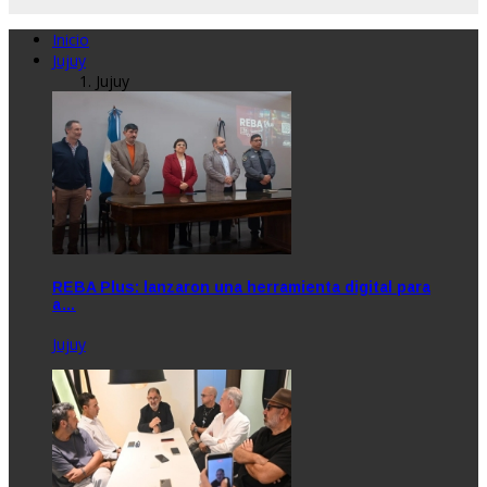
Inicio
Jujuy
Jujuy
REBA Plus: lanzaron una herramienta digital para
a…
Jujuy