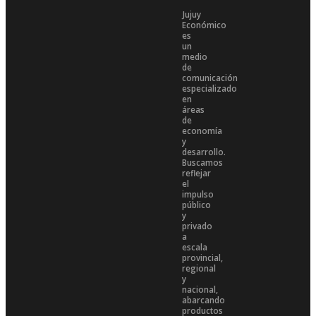
Jujuy
Económico
es
un
medio
de
comunicación
especializado
en
áreas
de
economía
y
desarrollo.
Buscamos
reflejar
el
impulso
público
y
privado
a
escala
provincial,
regional
y
nacional,
abarcando
productos