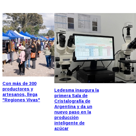
Con más de 300
productores y
Ledesma inaugura la
artesanos, llega
primera Sala de
"Regiones Vivas"
Cristalografía de
Argentina y da un
nuevo paso en la
producción
inteligente de
azúcar