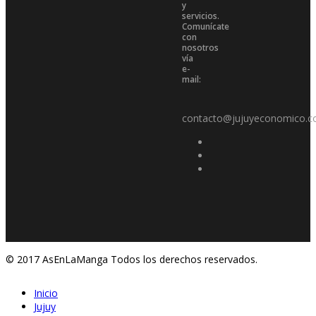
y
servicios.
Comunícate
con
nosotros
vía
e-
mail:
contacto@jujuyeconomico.c
© 2017 AsEnLaManga Todos los derechos reservados.
Inicio
Jujuy