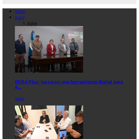
Inicio
Jujuy
Jujuy
REBA Plus: lanzaron una herramienta digital para
a…
Jujuy