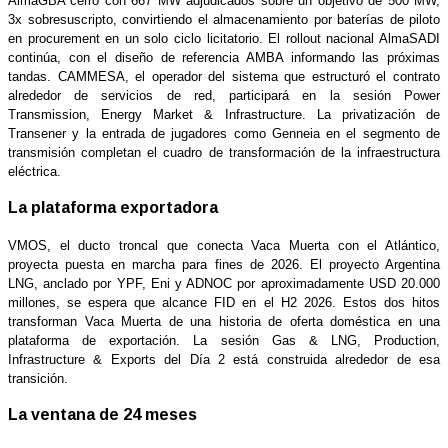
AlmaGBA cerró con 667 MW adjudicados sobre un objetivo de 500 MW,
3x sobresuscripto, convirtiendo el almacenamiento por baterías de piloto
en procurement en un solo ciclo licitatorio. El rollout nacional AlmaSADI
continúa, con el diseño de referencia AMBA informando las próximas
tandas. CAMMESA, el operador del sistema que estructuró el contrato
alrededor de servicios de red, participará en la sesión Power
Transmission, Energy Market & Infrastructure. La privatización de
Transener y la entrada de jugadores como Genneia en el segmento de
transmisión completan el cuadro de transformación de la infraestructura
eléctrica.
La plataforma exportadora
VMOS, el ducto troncal que conecta Vaca Muerta con el Atlántico,
proyecta puesta en marcha para fines de 2026. El proyecto Argentina
LNG, anclado por YPF, Eni y ADNOC por aproximadamente USD 20.000
millones, se espera que alcance FID en el H2 2026. Estos dos hitos
transforman Vaca Muerta de una historia de oferta doméstica en una
plataforma de exportación. La sesión Gas & LNG, Production,
Infrastructure & Exports del Día 2 está construida alrededor de esa
transición.
La ventana de 24 meses