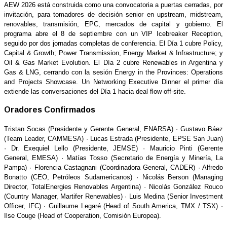
AEW 2026 está construida como una convocatoria a puertas cerradas, por
invitación, para tomadores de decisión senior en upstream, midstream,
renovables, transmisión, EPC, mercados de capital y gobierno. El
programa abre el 8 de septiembre con un VIP Icebreaker Reception,
seguido por dos jornadas completas de conferencia. El Día 1 cubre Policy,
Capital & Growth; Power Transmission, Energy Market & Infrastructure; y
Oil & Gas Market Evolution. El Día 2 cubre Renewables in Argentina y
Gas & LNG, cerrando con la sesión Energy in the Provinces: Operations
and Projects Showcase. Un Networking Executive Dinner el primer día
extiende las conversaciones del Día 1 hacia deal flow off-site.
Oradores Confirmados
Tristan Socas (Presidente y Gerente General, ENARSA) · Gustavo Báez
(Team Leader, CAMMESA) · Lucas Estrada (Presidente, EPSE San Juan)
· Dr. Exequiel Lello (Presidente, JEMSE) · Mauricio Pinti (Gerente
General, EMESA) · Matías Tosso (Secretario de Energía y Minería, La
Pampa) · Florencia Castagnani (Coordinadora General, CADER) · Alfredo
Bonatto (CEO, Petróleos Sudamericanos) · Nicolás Berson (Managing
Director, TotalEnergies Renovables Argentina) · Nicolás González Rouco
(Country Manager, Martifer Renewables) · Luis Medina (Senior Investment
Officer, IFC) · Guillaume Legaré (Head of South America, TMX / TSX) ·
Ilse Couge (Head of Cooperation, Comisión Europea).