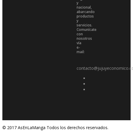
y
nacional,
abarcando
productos
y
servicios.
Comunícate
con
nosotros
vía
e-
mail:
contacto@jujuyeconomico.c
© 2017 AsEnLaManga Todos los derechos reservados.