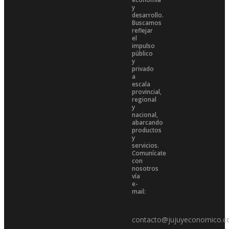
y
desarrollo.
Buscamos
reflejar
el
impulso
público
y
privado
a
escala
provincial,
regional
y
nacional,
abarcando
productos
y
servicios.
Comunícate
con
nosotros
vía
e-
mail:
contacto@jujuyeconomico.c