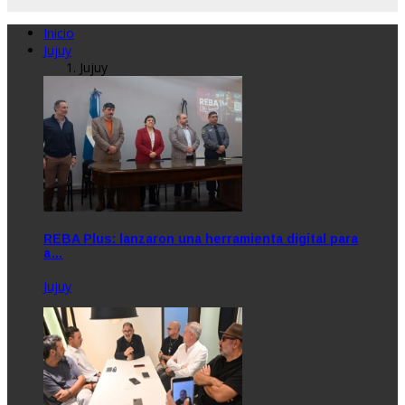
Inicio
Jujuy
Jujuy
REBA Plus: lanzaron una herramienta digital para
a…
Jujuy