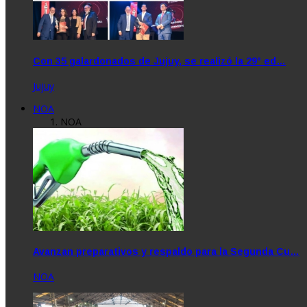
Con 35 galardonados de Jujuy, se realizó la 29° ed…
Jujuy
NOA
NOA
Avanzan preparativos y respaldo para la Segunda Cu…
NOA