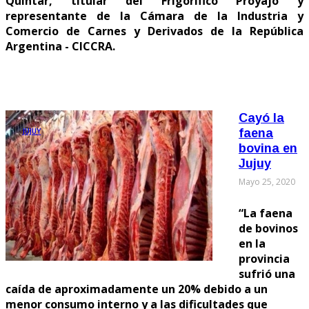
Quintar, titular del Frigorífico Proyajo y
representante de la Cámara de la Industria y
Comercio de Carnes y Derivados de la República
Argentina - CICCRA.
Cayó la
JUJUY
faena
bovina en
Jujuy
Mayo 25, 2020
“La faena
de bovinos
en la
provincia
sufrió una
caída de aproximadamente un 20% debido a un
menor consumo interno y a las dificultades que