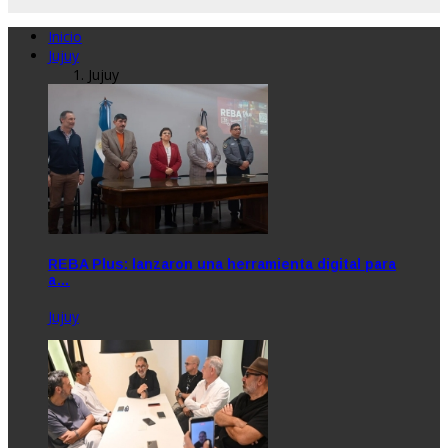
Inicio
Jujuy
Jujuy
REBA Plus: lanzaron una herramienta digital para
a…
Jujuy