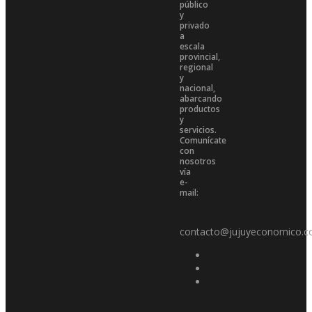
público
y
privado
a
escala
provincial,
regional
y
nacional,
abarcando
productos
y
servicios.
Comunícate
con
nosotros
vía
e-
mail:
contacto@jujuyeconomico.c