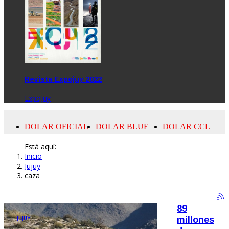
Revista Expojuy 2022
ExpoJuy
Está aquí:
Inicio
Jujuy
caza
89
JUJUY
millones