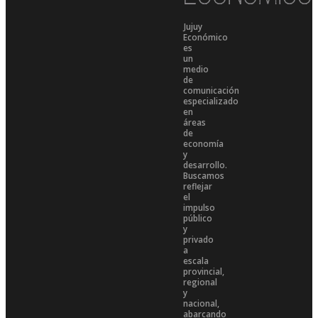
Jujuy
Económico
es
un
medio
de
comunicación
especializado
en
áreas
de
economía
y
desarrollo.
Buscamos
reflejar
el
impulso
público
y
privado
a
escala
provincial,
regional
y
nacional,
abarcando