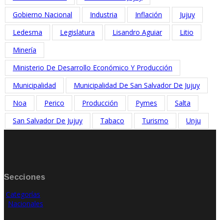
Gobierno Nacional
Industria
Inflación
Jujuy
Ledesma
Legislatura
Lisandro Aguiar
Litio
Minería
Ministerio De Desarrollo Económico Y Producción
Municipalidad
Municipalidad De San Salvador De Jujuy
Noa
Perico
Producción
Pymes
Salta
San Salvador De Jujuy
Tabaco
Turismo
Unju
Secciones
Categorías
Nacionales