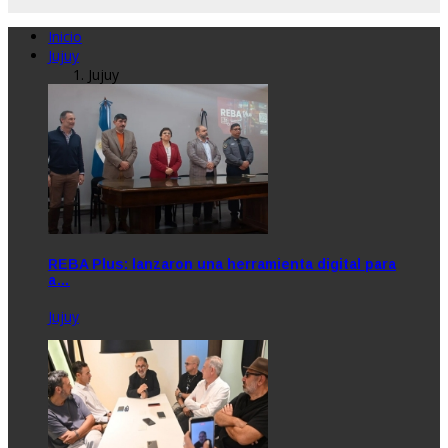
Inicio
Jujuy
Jujuy
REBA Plus: lanzaron una herramienta digital para
a…
Jujuy