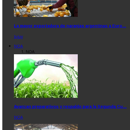
La mayor exportadora de naranjas argentinas a Euro…
Jujuy
NOA
NOA
Avanzan preparativos y respaldo para la Segunda Cu…
NOA