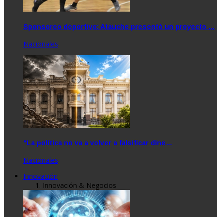
Sponsoreo deportivo: Atauche presentó un proyecto …
Nacionales
"La política no va a volver a falsificar dine…
Nacionales
Innovación
Innovación & Negocios