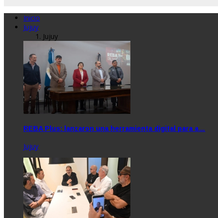
Inicio
Jujuy
Jujuy
REBA Plus: lanzaron una herramienta digital para a…
Jujuy