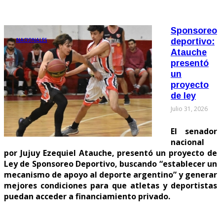
Sponsoreo
NACIONALES
deportivo:
Atauche
presentó
un
proyecto
de ley
Julio 31, 2026
El senador
nacional
por Jujuy Ezequiel Atauche, presentó un proyecto de
Ley de Sponsoreo Deportivo, buscando “establecer un
mecanismo de apoyo al deporte argentino” y generar
mejores condiciones para que atletas y deportistas
puedan acceder a financiamiento privado.