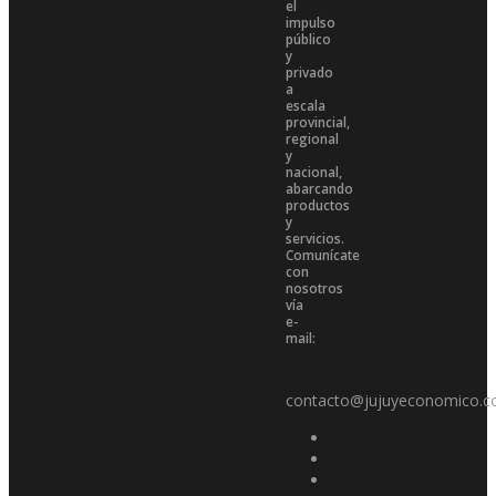
el
impulso
público
y
privado
a
escala
provincial,
regional
y
nacional,
abarcando
productos
y
servicios.
Comunícate
con
nosotros
vía
e-
mail:
contacto@jujuyeconomico.c