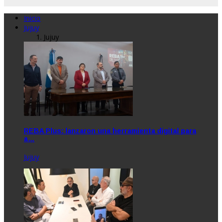
Inicio
Jujuy
Jujuy
REBA Plus: lanzaron una herramienta digital para
a…
Jujuy