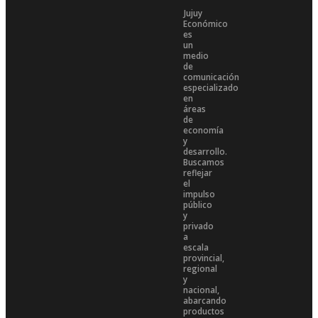
Jujuy
Económico
es
un
medio
de
comunicación
especializado
en
áreas
de
economía
y
desarrollo.
Buscamos
reflejar
el
impulso
público
y
privado
a
escala
provincial,
regional
y
nacional,
abarcando
productos