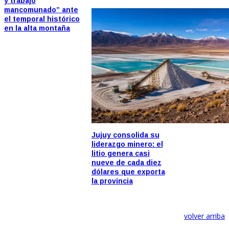
y trabajo
mancomunado” ante
el temporal histórico
en la alta montaña
Jujuy consolida su
liderazgo minero: el
litio genera casi
nueve de cada diez
dólares que exporta
la provincia
volver arriba