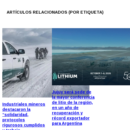
ARTÍCULOS RELACIONADOS (POR ETIQUETA)
Jujuy será sede de
la mayor conferencia
de litio de la región,
Industriales mineros
en un año de
destacaron la
recuperación y
“solidaridad,
récord exportador
protocolos
para Argentina
rigurosos cumplidos