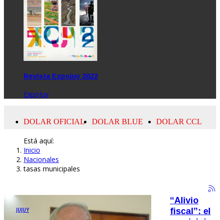
Revista Expojuy 2022
ExpoJuy
Está aquí:
Inicio
Nacionales
tasas municipales
“Alivio
JUJUY
fiscal”: el