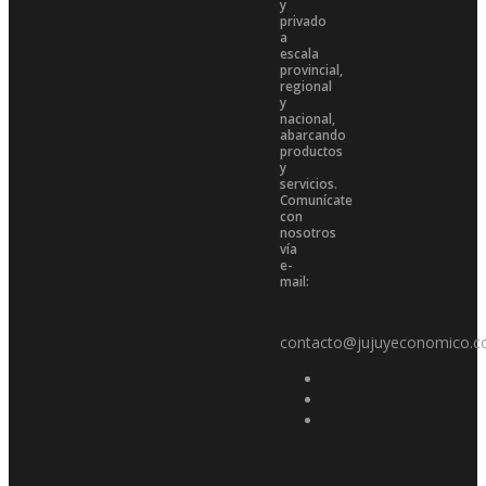
y
privado
a
escala
provincial,
regional
y
nacional,
abarcando
productos
y
servicios.
Comunícate
con
nosotros
vía
e-
mail:
contacto@jujuyeconomico.c