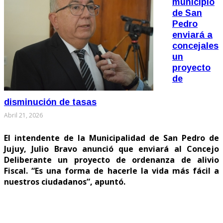
municipio
de San
Pedro
enviará a
concejales
un
proyecto
de
disminución de tasas
Abril 21, 2026
El intendente de la Municipalidad de San Pedro de
Jujuy, Julio Bravo anunció que enviará al Concejo
Deliberante un proyecto de ordenanza de alivio
Fiscal. “Es una forma de hacerle la vida más fácil a
nuestros ciudadanos”, apuntó.