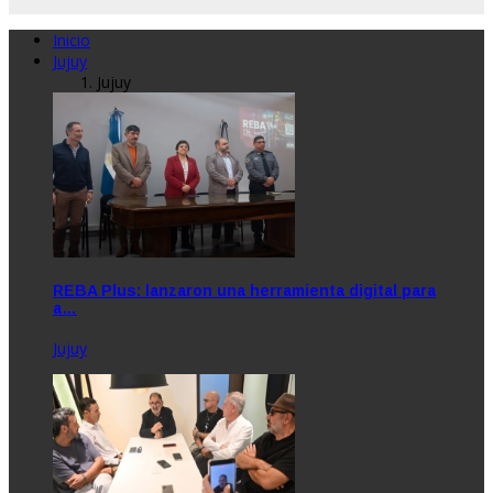
Inicio
Jujuy
Jujuy
REBA Plus: lanzaron una herramienta digital para
a…
Jujuy