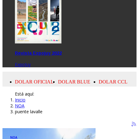
Revista Expojuy 2022
ExpoJuy
Está aquí:
Inicio
NOA
puente lavalle
NOA