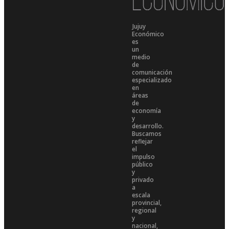
Jujuy
Económico
es
un
medio
de
comunicación
especializado
en
áreas
de
economía
y
desarrollo.
Buscamos
reflejar
el
impulso
público
y
privado
a
escala
provincial,
regional
y
nacional,