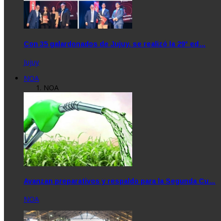
Con 35 galardonados de Jujuy, se realizó la 29° ed…
Jujuy
NOA
NOA
Avanzan preparativos y respaldo para la Segunda Cu…
NOA