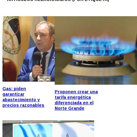
Gas: piden
Proponen crear una
garantizar
tarifa energética
abastecimiento y
diferenciada en el
precios razonables
Norte Grande