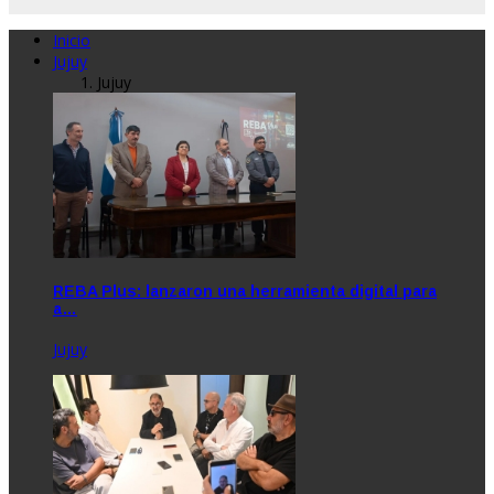
Inicio
Jujuy
Jujuy
REBA Plus: lanzaron una herramienta digital para
a…
Jujuy