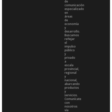
de
comunicación
especializado
en
áreas
de
economía
y
desarrollo.
Buscamos
reflejar
el
impulso
público
y
privado
a
escala
provincial,
regional
y
nacional,
abarcando
productos
y
servicios.
Comunícate
con
nosotros
vía