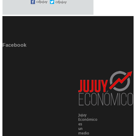
Facebook
Jujuy
Económico
es
un
medio