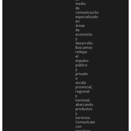
medio
de
comunicación
especializado
en
áreas
de
economía
y
desarrollo.
Buscamos
reflejar
el
impulso
público
y
privado
a
escala
provincial,
regional
y
nacional,
abarcando
productos
y
servicios.
Comunícate
con
nosotros