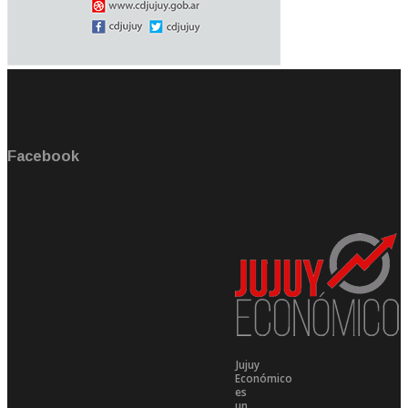
Facebook
Jujuy
Económico
es
un