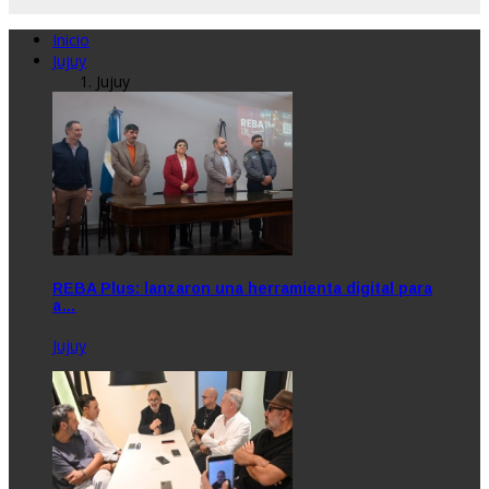
Inicio
Jujuy
Jujuy
REBA Plus: lanzaron una herramienta digital para
a…
Jujuy