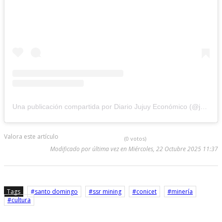
Una publicación compartida por Diario Jujuy Económico (@jujuyeconomico)
Valora este artículo
(0 votos)
Modificado por última vez en Miércoles, 22 Octubre 2025 11:37
Tags
santo domingo
ssr mining
conicet
minería
cultura