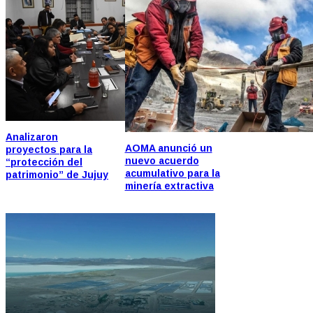
Analizaron
AOMA anunció un
proyectos para la
nuevo acuerdo
“protección del
acumulativo para la
patrimonio” de Jujuy
minería extractiva