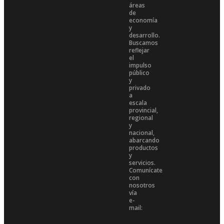
áreas
de
economía
y
desarrollo.
Buscamos
reflejar
el
impulso
público
y
privado
a
escala
provincial,
regional
y
nacional,
abarcando
productos
y
servicios.
Comunícate
con
nosotros
vía
e-
mail: