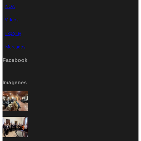
NOA
Videos
ExpoJuy
Mercados
Facebook
Imágenes