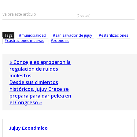
Valora este artículo
(0 votos)
Tags
municipalidad
san salvador de jujuy
esterilizaciones
castraciones masivas
zoonosis
« Concejales aprobaron la
regulación de ruidos
molestos
Desde sus cimientos
históricos, Jujuy Crece se
prepara para dar pelea en
el Congreso »
Jujuy Económico