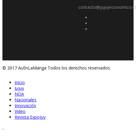
contacto@jujuyeconomico.c
© 2017 AsEnLaManga Todos los derechos reservados.
Inicio
Jujuy
NOA
Nacionales
Innovación
Video
Revista ExpoJuy