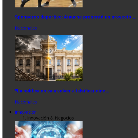
Sponsoreo deportivo: Atauche presentó un proyecto …
Nacionales
"La política no va a volver a falsificar dine…
Nacionales
Innovación
Innovación & Negocios