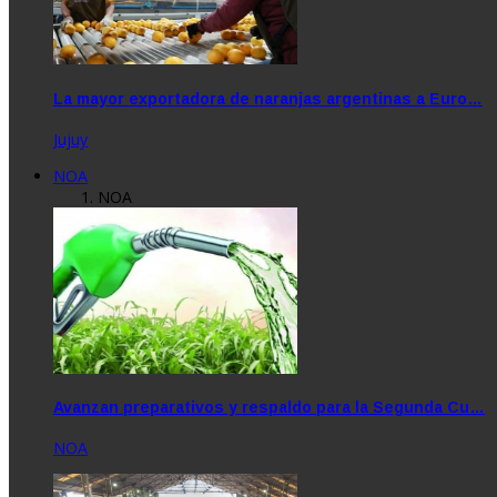
La mayor exportadora de naranjas argentinas a Euro…
Jujuy
NOA
NOA
Avanzan preparativos y respaldo para la Segunda Cu…
NOA