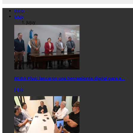
Inicio
Jujuy
Jujuy
REBA Plus: lanzaron una herramienta digital para a…
Jujuy