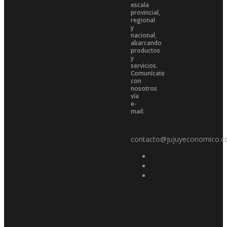
escala
provincial,
regional
y
nacional,
abarcando
productos
y
servicios.
Comunícate
con
nosotros
vía
e-
mail:
contacto@jujuyeconomico.c