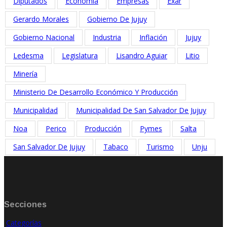
Diputados
Economía
Empresas
Exar
Gerardo Morales
Gobierno De Jujuy
Gobierno Nacional
Industria
Inflación
Jujuy
Ledesma
Legislatura
Lisandro Aguiar
Litio
Minería
Ministerio De Desarrollo Económico Y Producción
Municipalidad
Municipalidad De San Salvador De Jujuy
Noa
Perico
Producción
Pymes
Salta
San Salvador De Jujuy
Tabaco
Turismo
Unju
Secciones
Categorías