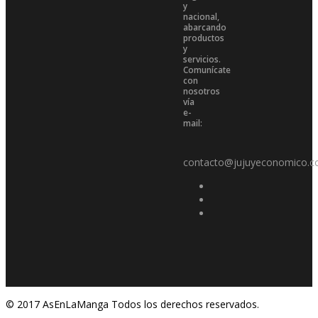
y
nacional,
abarcando
productos
y
servicios.
Comunícate
con
nosotros
vía
e-
mail:
contacto@jujuyeconomico.c
© 2017 AsEnLaManga Todos los derechos reservados.