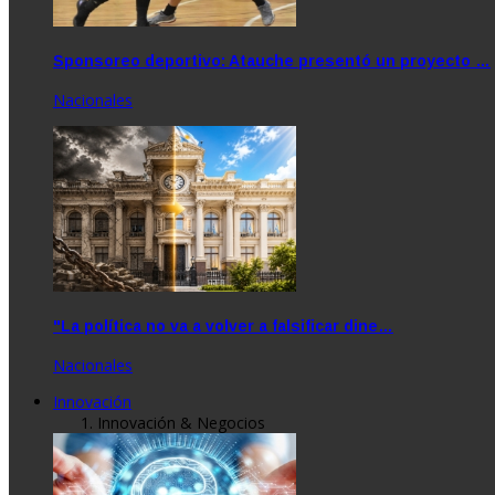
Sponsoreo deportivo: Atauche presentó un proyecto …
Nacionales
"La política no va a volver a falsificar dine…
Nacionales
Innovación
Innovación & Negocios