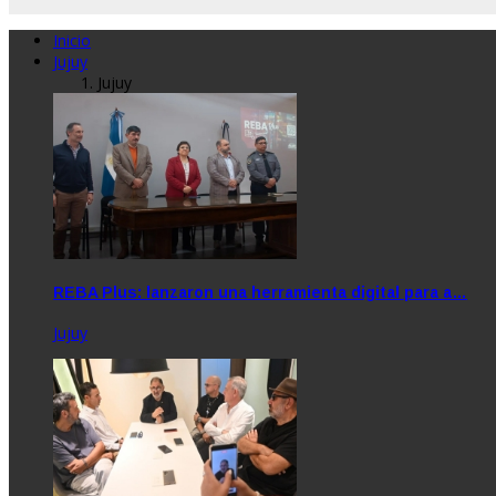
Inicio
Jujuy
Jujuy
REBA Plus: lanzaron una herramienta digital para a…
Jujuy