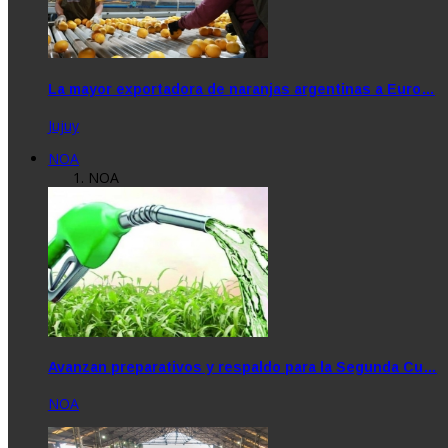
La mayor exportadora de naranjas argentinas a Euro…
Jujuy
NOA
NOA
Avanzan preparativos y respaldo para la Segunda Cu…
NOA