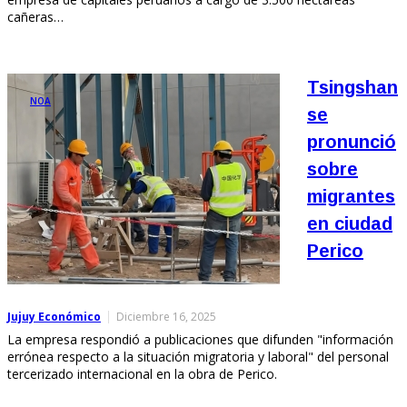
cañeras…
Tsingshan
NOA
se
pronunció
sobre
migrantes
en ciudad
Perico
Jujuy Económico
Diciembre 16, 2025
La empresa respondió a publicaciones que difunden "información
errónea respecto a la situación migratoria y laboral" del personal
tercerizado internacional en la obra de Perico.