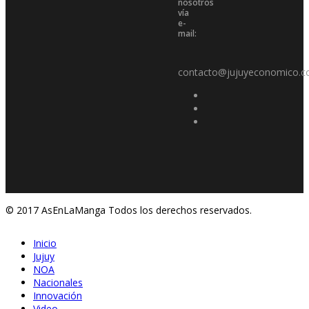
nosotros
vía
e-
mail:
contacto@jujuyeconomico.c
© 2017 AsEnLaManga Todos los derechos reservados.
Inicio
Jujuy
NOA
Nacionales
Innovación
Video