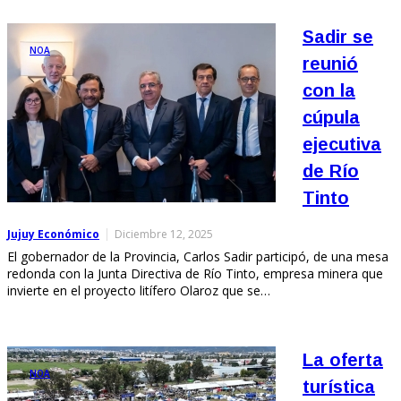
Sadir se
NOA
reunió
con la
cúpula
ejecutiva
de Río
Tinto
Jujuy Económico
Diciembre 12, 2025
El gobernador de la Provincia, Carlos Sadir participó, de una mesa
redonda con la Junta Directiva de Río Tinto, empresa minera que
invierte en el proyecto litífero Olaroz que se…
La oferta
NOA
turística