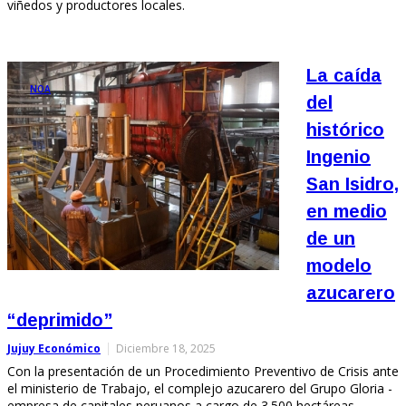
viñedos y productores locales.
La caída
NOA
del
histórico
Ingenio
San Isidro,
en medio
de un
modelo
azucarero
“deprimido”
Jujuy Económico
Diciembre 18, 2025
Con la presentación de un Procedimiento Preventivo de Crisis ante
el ministerio de Trabajo, el complejo azucarero del Grupo Gloria -
empresa de capitales peruanos a cargo de 3.500 hectáreas