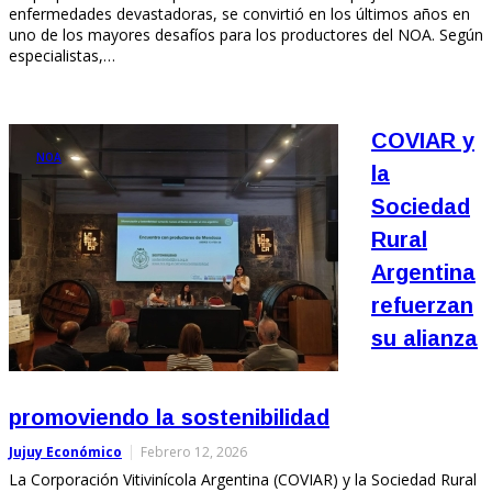
enfermedades devastadoras, se convirtió en los últimos años en
uno de los mayores desafíos para los productores del NOA. Según
especialistas,…
COVIAR y
NOA
la
Sociedad
Rural
Argentina
refuerzan
su alianza
promoviendo la sostenibilidad
Jujuy Económico
Febrero 12, 2026
La Corporación Vitivinícola Argentina (COVIAR) y la Sociedad Rural