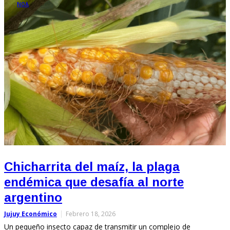
NOA
Chicharrita del maíz, la plaga
endémica que desafía al norte
argentino
Jujuy Económico
Febrero 18, 2026
Un pequeño insecto capaz de transmitir un complejo de