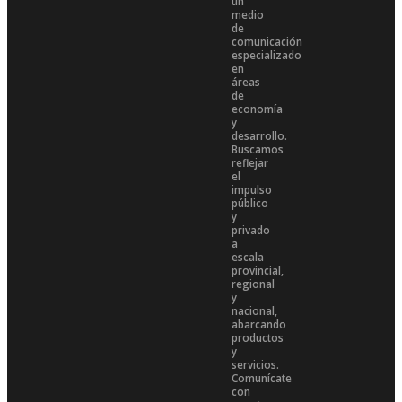
un
medio
de
comunicación
especializado
en
áreas
de
economía
y
desarrollo.
Buscamos
reflejar
el
impulso
público
y
privado
a
escala
provincial,
regional
y
nacional,
abarcando
productos
y
servicios.
Comunícate
con