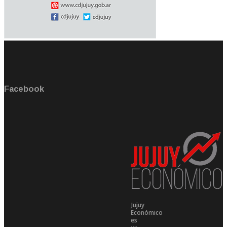
Facebook
Jujuy
Económico
es