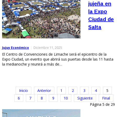
jujeña en
la Expo
Ciudad de
Salta
Jujuy Económico
Diciembre 11, 2025
El Centro de Convenciones de Limache será el epicentro de la
Expo Ciudad, un evento que abrirá sus puertas desde las 11 hasta
la medianoche y reunirá a más de…
Inicio
Anterior
1
2
3
4
5
6
7
8
9
10
Siguiente
Final
Página 5 de 29