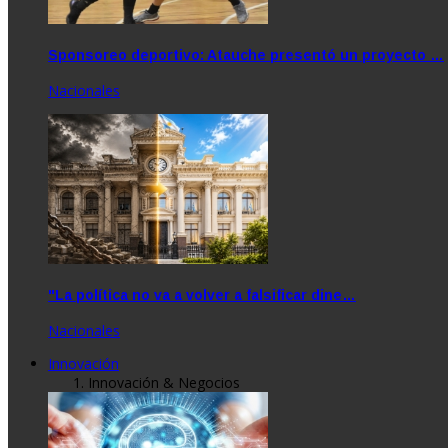
Sponsoreo deportivo: Atauche presentó un proyecto …
Nacionales
"La política no va a volver a falsificar dine…
Nacionales
Innovación
Innovación & Negocios