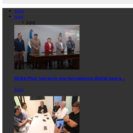
Inicio
Jujuy
Jujuy
REBA Plus: lanzaron una herramienta digital para a…
Jujuy