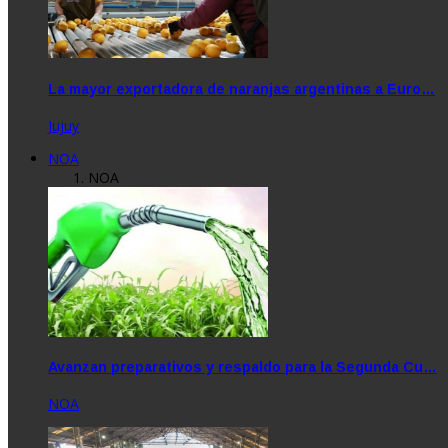
La mayor exportadora de naranjas argentinas a Euro…
Jujuy
NOA
NOA
Avanzan preparativos y respaldo para la Segunda Cu…
NOA