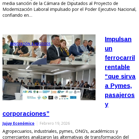
media sanción de la Cámara de Diputados al Proyecto de
Modernización Laboral impulsado por el Poder Ejecutivo Nacional,
confiando en…
Impulsan
INNOVACIÓN & NEGOCIOS
un
ferrocarril
rentable
“que sirva
a Pymes,
pasajeros
y
corporaciones”
Jujuy Económico
Febrero 19, 2026
Agropecuarios, industriales, pymes, ONG’s, académicos y
comerciantes analizaron las alternativas de transformación del