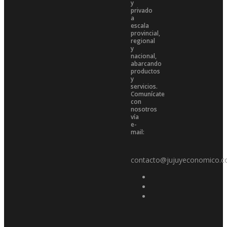
y
privado
a
escala
provincial,
regional
y
nacional,
abarcando
productos
y
servicios.
Comunícate
con
nosotros
vía
e-
mail:
contacto@jujuyeconomico.c