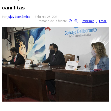
canillitas
Por
Jujuy Económico
Febrero 25, 2021
tamaño de la fuente
Imprimir
Email