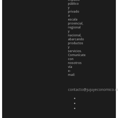
público
y
privado
a
escala
provincial,
regional
y
nacional,
abarcando
productos
y
servicios.
Comunícate
con
nosotros
vía
e-
mail:
contacto@jujuyeconomico.c