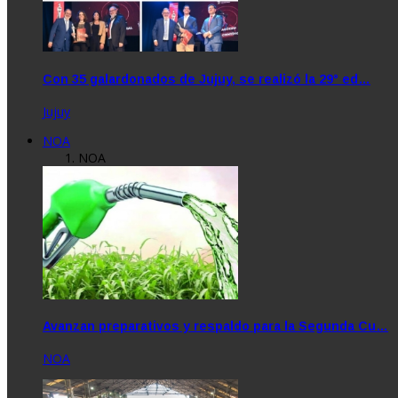
Con 35 galardonados de Jujuy, se realizó la 29° ed…
Jujuy
NOA
NOA
Avanzan preparativos y respaldo para la Segunda Cu…
NOA