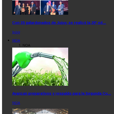
Con 35 galardonados de Jujuy, se realizó la 29° ed…
Jujuy
NOA
NOA
Avanzan preparativos y respaldo para la Segunda Cu…
NOA