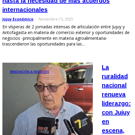
hasta la necesidad de más acuerdos
internacionales
Jujuy Económico
Noviembre 13, 2025
En vísperas de 2 jornadas intensas de articulación entre Jujuy y
Antofagasta en materia de comercio exterior y oportunidades de
negocios -principalmente en materia agroalimentaria-
trascendieron las oportunidades para las…
La
INNOVACIÓN & NEGOCIOS
ruralidad
nacional
renueva
liderazgo:
con Jujuy
en
escena,