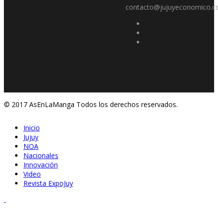
contacto@jujuyeconomico.c
© 2017 AsEnLaManga Todos los derechos reservados.
Inicio
Jujuy
NOA
Nacionales
Innovación
Video
Revista ExpoJuy