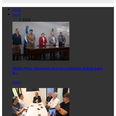
Inicio
Jujuy
Jujuy
REBA Plus: lanzaron una herramienta digital para
a…
Jujuy