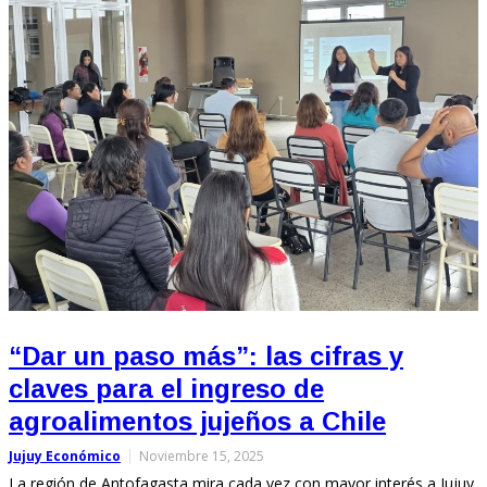
“Dar un paso más”: las cifras y
claves para el ingreso de
agroalimentos jujeños a Chile
Jujuy Económico
Noviembre 15, 2025
La región de Antofagasta mira cada vez con mayor interés a Jujuy