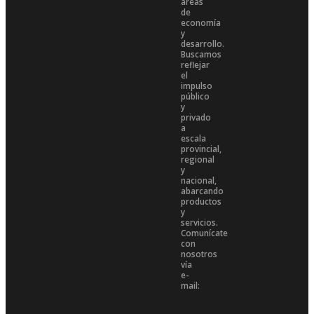
áreas
de
economía
y
desarrollo.
Buscamos
reflejar
el
impulso
público
y
privado
a
escala
provincial,
regional
y
nacional,
abarcando
productos
y
servicios.
Comunícate
con
nosotros
vía
e-
mail: