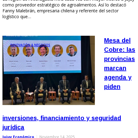
como proveedor estratégico de agroalimentos. Así lo destacó
Fanny Malebrán, empresaria chilena y referente del sector
logístico que…
Mesa del
INNOVACIÓN & NEGOCIOS
Cobre: las
provincias
marcan
agenda y
piden
inversiones, financiamiento y seguridad
jurídica
Jujuy Económico
Noviembre 14, 2025